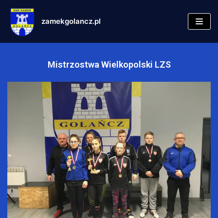
zamekgolancz.pl
Skocz
do
treści
Mistrzostwa Wielkopolski LZS