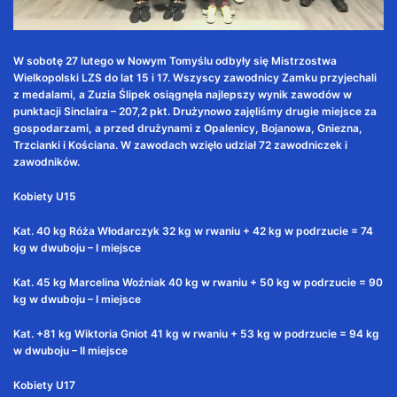
W sobotę 27 lutego w Nowym Tomyślu odbyły się Mistrzostwa
Wielkopolski LZS do lat 15 i 17. Wszyscy zawodnicy Zamku przyjechali
z medalami, a Zuzia Ślipek osiągnęła najlepszy wynik zawodów w
punktacji Sinclaira – 207,2 pkt. Drużynowo zajęliśmy drugie miejsce za
gospodarzami, a przed drużynami z Opalenicy, Bojanowa, Gniezna,
Trzcianki i Kościana. W zawodach wzięło udział 72 zawodniczek i
zawodników.
Kobiety U15
Kat. 40 kg Róża Włodarczyk 32 kg w rwaniu + 42 kg w podrzucie = 74
kg w dwuboju – I miejsce
Kat. 45 kg Marcelina Woźniak 40 kg w rwaniu + 50 kg w podrzucie = 90
kg w dwuboju – I miejsce
Kat. +81 kg Wiktoria Gniot 41 kg w rwaniu + 53 kg w podrzucie = 94 kg
w dwuboju – II miejsce
Kobiety U17