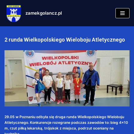
zamekgolancz.pl
Skocz
do
treści
2 runda Wielkopolskiego Wieloboju Atletycznego
29.05 w Poznaniu odbyła się druga runda Wielkopolskiego Wieloboju
Atletycznego. Konkurencje rozegrane podczas zawodów to: bieg 4×10
m, rzut piłką lekarską, trójskok z miejsca, podrzut oceniany na
technikę.